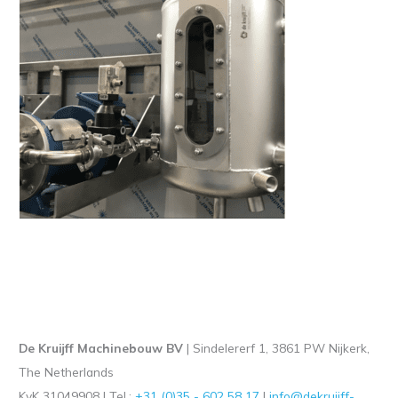
De Kruijff Machinebouw BV
| Sindelererf 1, 3861 PW Nijkerk,
The Netherlands
KvK 31049908 l Tel.:
+31 (0)35 - 602 58 17
|
info@dekruijff-