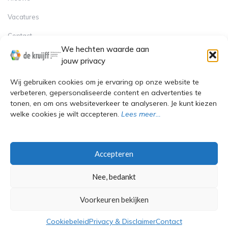
Vacatures
Contact
Contact
We hechten waarde aan
jouw privacy
Sindelererf 1, 3861 PW Nijkerk
Wij gebruiken cookies om je ervaring op onze website te
+31 (0)35-6025817
verbeteren, gepersonaliseerde content en advertenties te
tonen, en om ons websiteverkeer te analyseren. Je kunt kiezen
Info@dekruijff-machinebouw.nl
welke cookies je wilt accepteren.
Lees meer…
KvK: 31049908
BTW-nummer: NL8068.48.261.B.01
Accepteren
F
Y
P
J
I
a
o
i
k
n
Nee, bedankt
c
u
n
i
s
e
t
t
-
t
b
u
e
l
a
o
b
r
i
g
Voorkeuren bekijken
o
e
e
n
r
k
s
k
a
t
e
m
d
Cookiebeleid
Privacy & Disclaimer
Contact
i