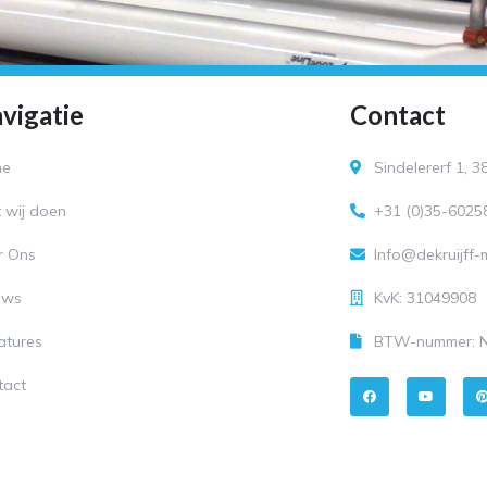
vigatie
Contact
me
Sindelererf 1, 
 wij doen
+31 (0)35-6025
r Ons
Info@dekruijff
uws
KvK: 31049908
atures
BTW-nummer: N
F
Y
tact
a
o
i
c
u
e
t
t
b
u
o
b
r
o
e
k
t