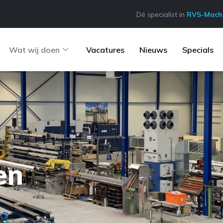
Dé specialist in
RVS-Machi
Wat wij doen
Vacatures
Nieuws
Specials
en