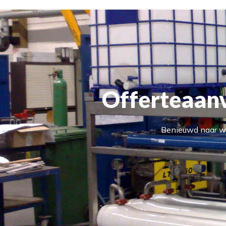
Offerteaanv
Benieuwd naar wa