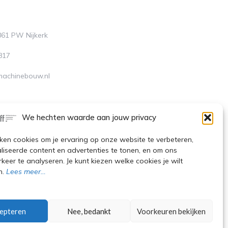
3861 PW Nijkerk
817
-machinebouw.nl
L8068.48.261.B.01
We hechten waarde aan jouw privacy
P
J
I
ken cookies om je ervaring op onze website te verbeteren,
k
n
n
i
s
liseerde content en advertenties te tonen, en om ons
-
t
keer te analyseren. Je kunt kiezen welke cookies je wilt
e
l
a
i
g
n.
Lees meer…
e
n
r
s
k
a
e
m
d
i
n
-
epteren
Nee, bedankt
Voorkeuren bekijken
l
i
024 © Ontwerp De Kruijff Machinebouw
g