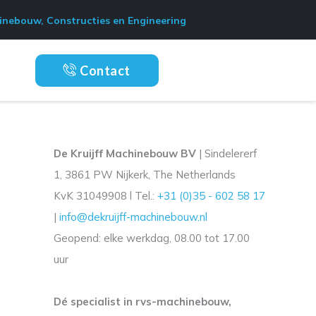
nebouw, Constructies en Engineering
Contact
De Kruijff Machinebouw BV
| Sindelererf
1, 3861 PW Nijkerk, The Netherlands
KvK 31049908 l Tel.:
+31 (0)35 - 602 58 17
|
info@dekruijff-machinebouw.nl
Geopend: elke werkdag, 08.00 tot 17.00
uur
Dé specialist in rvs-machinebouw,