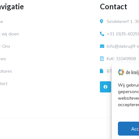
vigatie
Contact
me
Sindelererf 1, 
 wij doen
+31 (0)35-6025
r Ons
Info@dekruijff
uws
KvK: 31049908
atures
BTW-nummer: N
F
Y
tact
Wij gebrui
a
o
i
c
u
gepersona
e
t
t
websitever
b
u
o
b
r
acceptere
o
e
k
t
Acc
Copyright 2