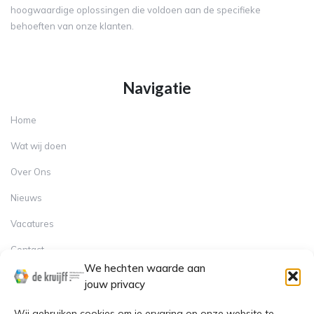
hoogwaardige oplossingen die voldoen aan de specifieke
behoeften van onze klanten.
Navigatie
Home
Wat wij doen
Over Ons
Nieuws
Vacatures
Contact
Contact
We hechten waarde aan
jouw privacy
Sindelererf 1, 3861 PW Nijkerk
Wij gebruiken cookies om je ervaring op onze website te