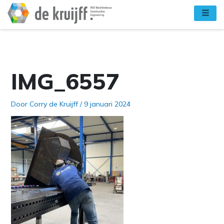
Ga
naar
de
inhoud
IMG_6557
Door
Corry de Kruijff
/
9 januari 2024