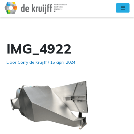
Ga
naar
de
inhoud
IMG_4922
Door
Corry de Kruijff
/
15 april 2024