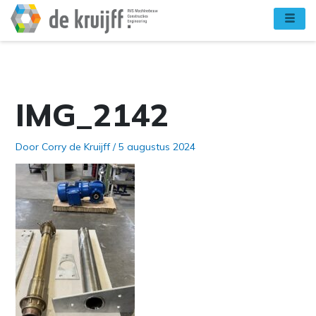
Ga
naar
de
inhoud
IMG_2142
Door
Corry de Kruijff
/
5 augustus 2024