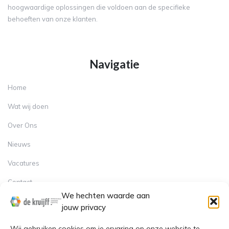
hoogwaardige oplossingen die voldoen aan de specifieke
behoeften van onze klanten.
Navigatie
Home
Wat wij doen
Over Ons
Nieuws
Vacatures
Contact
Contact
We hechten waarde aan
jouw privacy
Sindelererf 1, 3861 PW Nijkerk
Wij gebruiken cookies om je ervaring op onze website te