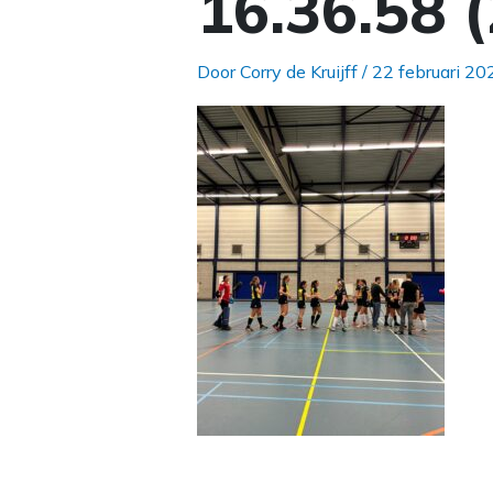
16.36.58 (
Door
Corry de Kruijff
/
22 februari 20