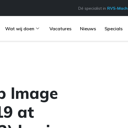
Dé specialist in
RVS-Machi
Wat wij doen
Vacatures
Nieuws
Specials
p Image
9 at