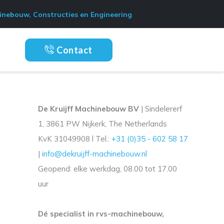
nebouw, Constructies en Engineering
Contact
De Kruijff Machinebouw BV
| Sindelererf
1, 3861 PW Nijkerk, The Netherlands
KvK 31049908 l Tel.:
+31 (0)35 - 602 58 17
|
info@dekruijff-machinebouw.nl
Geopend: elke werkdag, 08.00 tot 17.00
uur
Dé specialist in rvs-machinebouw,