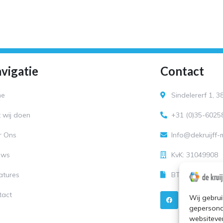
vigatie
Contact
me
Sindelererf 1, 
 wij doen
+31 (0)35-6025
r Ons
Info@dekruijff
uws
KvK: 31049908
atures
BTW-nummer: N
F
Y
tact
Wij gebrui
a
o
i
c
u
gepersona
e
t
t
b
u
websitever