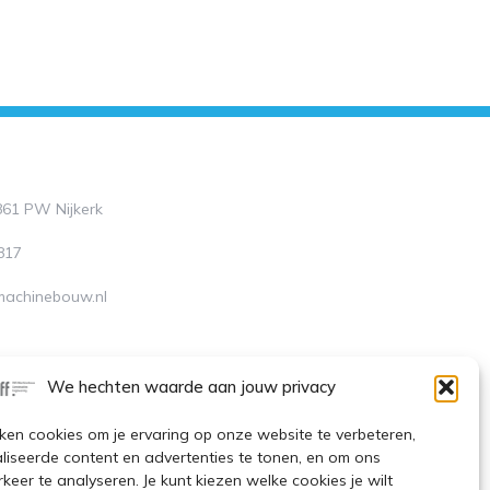
3861 PW Nijkerk
817
-machinebouw.nl
L8068.48.261.B.01
We hechten waarde aan jouw privacy
P
J
I
ken cookies om je ervaring op onze website te verbeteren,
k
n
n
i
s
liseerde content en advertenties te tonen, en om ons
-
t
e
l
a
keer te analyseren. Je kunt kiezen welke cookies je wilt