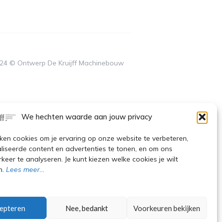
e
l
a
i
g
e
n
r
s
k
a
e
m
d
i
n
-
l
i
024 © Ontwerp De Kruijff Machinebouw
g
h
t
We hechten waarde aan jouw privacy
ken cookies om je ervaring op onze website te verbeteren,
liseerde content en advertenties te tonen, en om ons
keer te analyseren. Je kunt kiezen welke cookies je wilt
n.
Lees meer…
epteren
Nee, bedankt
Voorkeuren bekijken