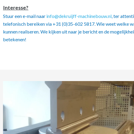
Interesse?
Stuur een e-mail naar
info@dekruijff-machinebouw.nl
, ter atten
telefonisch bereiken via +31 (0)35-602 5817. Wie weet welke 
kunnen realiseren. We kijken uit naar je bericht en de mogelijkhe
betekenen!