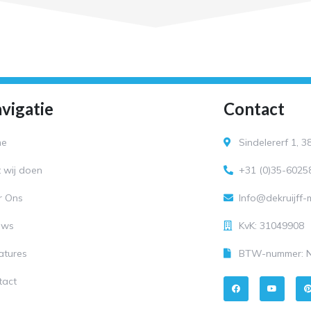
vigatie
Contact
me
Sindelererf 1, 
 wij doen
+31 (0)35-6025
r Ons
Info@dekruijff
uws
KvK: 31049908
atures
BTW-nummer: N
F
Y
tact
a
o
i
c
u
e
t
t