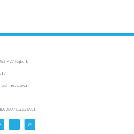
3861 PW Nijkerk
817
-machinebouw.nl
L8068.48.261.B.01
P
J
I
k
n
n
i
s
-
t