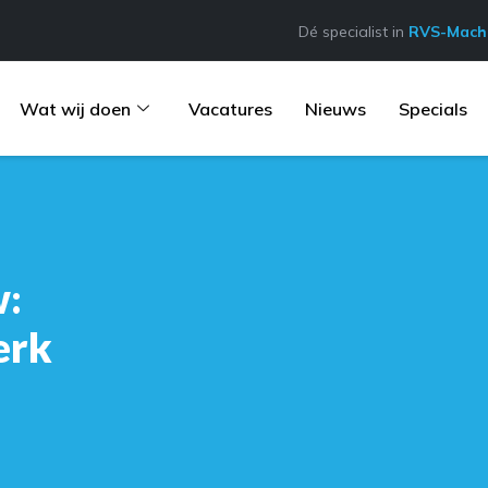
Dé specialist in
RVS-Machi
Wat wij doen
Vacatures
Nieuws
Specials
w:
erk