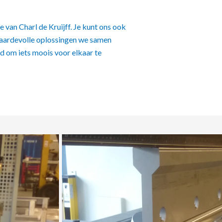
tie van Charl de Kruijff. Je kunt ons ook
waardevolle oplossingen we samen
id om iets moois voor elkaar te